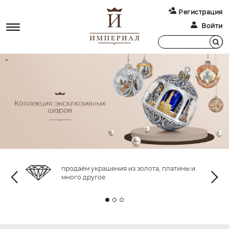
Регистрация
Войти
>
продаём украшения из золота, платины и
много другое