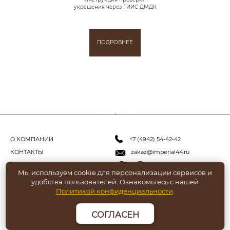
украшения через ГИИС ДМДК
ПОДРОБНЕЕ
О КОМПАНИИ
+7 (4942) 54-42-42
КОНТАКТЫ
zakaz@imperial44.ru
ПАРТНЁРАМ
Мы используем cookie для персонализации сервисов и
КОНФИДЕНЦИАЛЬНОСТЬ
удобства пользователей. Ознакомьтесь с нашей
Политикой конфиденциальности
.
© 2019 - 2025 ООО «ИМПЕРИАЛ»
СОГЛАСЕН
Политика конфиденциальности